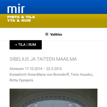
PINTA & TILA – YTA & RUM
Graafista muotoilua pintaan ja tilaan – Grafisk design för yta och rum
Valikko
< TILA | RUM
SIBELIUS JA TAITEEN MAAILMA
Ateneum 17.10.2014 – 22.3.2015
Kuraattorit Anna-Maria von Bonsdorff, Timo Huusko,
Riitta Ojanperä