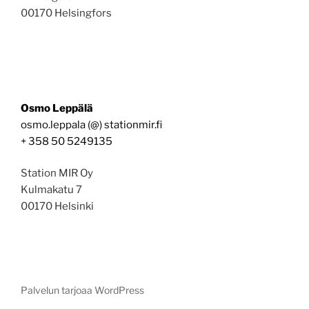
00170 Helsingfors
Osmo Leppälä
osmo.leppala (@) stationmir.fi
+ 358 50 5249135
Station MIR Oy
Kulmakatu 7
00170 Helsinki
Palvelun tarjoaa WordPress